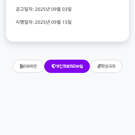
공고일자
: 2025
년
09
월
03
일
시행일자
: 2025
년
09
월
15
일
이용약관
개인정보처리방침
환불규정