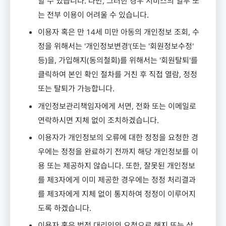
할 수 있습니다
.
다만
,
그러한 경우 서비스의 일부 또
는 전부 이용이 어려울 수 있습니다
.
이용자 혹은 만
14
세 미만 아동의 개인정보 조회
,
수
정을 위해서는
'
개인정보변경
'(
또는
'
회원정보수정
'
등
)
을
,
가입해지
(
동의철회
)
를 위해서는
'
회원탈퇴
'
를
클릭하여 본인 확인 절차를 거친 후 직접 열람
,
정정
또는 탈퇴가 가능합니다
.
개인정보관리책임자에게 서면
,
전화 또는 이메일로
연락하시면 지체 없이 조치하겠습니다
.
이용자가 개인정보의 오류에 대한 정정을 요청한 경
우에는 정정을 완료하기 전까지 해당 개인정보를 이
용 또는 제공하지 않습니다
.
또한
,
잘못된 개인정보
를 제
3
자에게 이미 제공한 경우에는 정정 처리결과
를 제
3
자에게 지체 없이 통지하여 정정이 이루어지
도록 하겠습니다
.
이용자 혹은 법정 대리인의 요청으로 해지 또는 삭