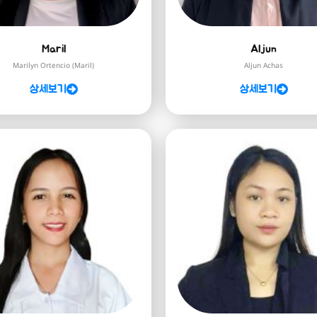
Maril
Aljun
Marilyn Ortencio (Maril)
Aljun Achas
상세보기
상세보기