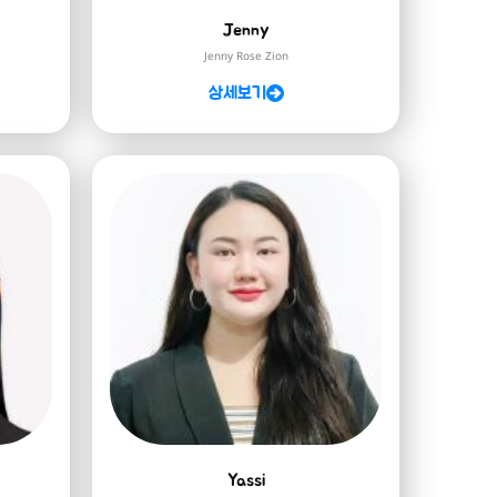
Jenny
Jenny Rose Zion
상세보기
Yassi