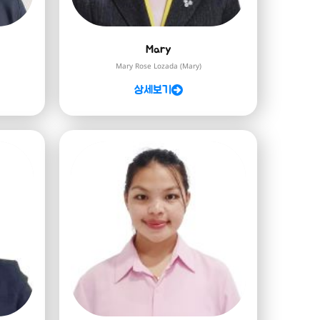
Mary
Mary Rose Lozada (Mary)
상세보기