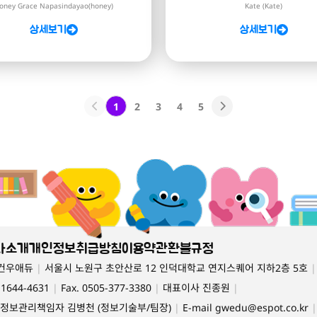
oney Grace Napasindayao(honey)
Kate (Kate)
상세보기
상세보기
1
2
3
4
5
사소개
개인정보취급방침
이용약관
환불규정
)건우애듀
|
서울시 노원구 초안산로 12 인덕대학교 연지스퀘어 지하2층 5호
|
. 1644-4631
|
Fax. 0505-377-3380
|
대표이사 진종원
|
정보관리책임자 김병천 (정보기술부/팀장)
|
E-mail
gwedu@espot.co.kr
|