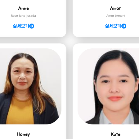
Anne
Amor
Rose Jane Jurada
Amor (Amor)
상세보기
상세보기
Honey
Kate