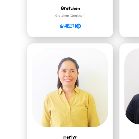
Gretchen
Gretchen (Gretchen)
상세보기
merlyn