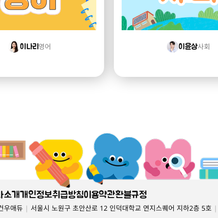
영어
사회
이나리
이윤상
사소개
개인정보취급방침
이용약관
환불규정
)건우애듀
|
서울시 노원구 초안산로 12 인덕대학교 연지스퀘어 지하2층 5호
|