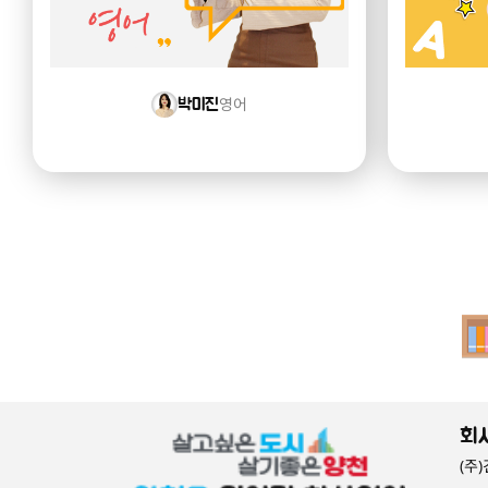
영어
박미진
회
(주