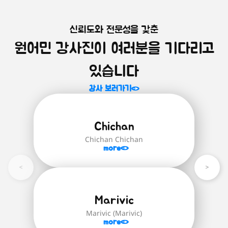
신뢰도와 전문성을 갖춘
원어민 화상영어를 시작하는 모
원어민 강사진이 여러분을 기다리고
든 학생 학습자 추천!
학생 대표 수준별 과정은 'Brainstorm
있습니다
English' 교재로 진행되며 '스스로 생각하
는 힘'을 기르기 위함을 중점적으로 다루며
강사 보러가기
글을 읽고 함께 대화를 나누며 생각하고
답하거나 한번 더 되짚어보고 정확한 답을
유추하는 힘을 길러줍니다.
Chichan
Brainstorm English(24권):
영어 초
Chichan Chichan
급(파닉스)부터 최상급 단계까지의 모
more
든 학생 학습자를 위한 수준별 영어 교
재
자세히 보러가기
Marivic
Marivic (Marivic)
more