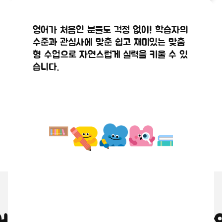
공지사항
공지사항
정규수강신
2026년 8
해외 현지 원어민 강사와 실시간으로 연결
실시간 화상 시스템을 통해 원어민 강사와
영어가 처음인 분들도 걱정 없이! 학습자의
청 점검안
월 수강신
되어 직접 영어로 대화를 나누며, 마치 현
얼굴을 마주 보며 생생하고 몰입감 있게 영
수준과 관심사에 맞춘 쉽고 재미있는 맞춤
2026.07.29
2026.07.21
지에 있는 듯한 생생한 수업이 진행됩니다.
어 대화를 나눌 수 있습니다.
내
청(9,10월
형 수업으로 자연스럽게 실력을 키울 수 있
습니다.
수업) 안내
왜 원어민 화상영어인가요?